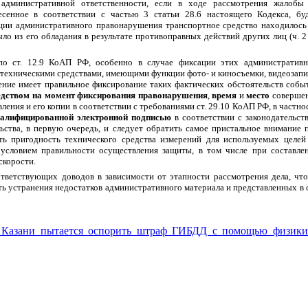
 административной ответственности, если в ходе рассмотрения жалобы
сенное в соответствии с частью 3 статьи 28.6 настоящего Кодекса, бу
ции административного правонарушения транспортное средство находилось
о из его обладания в результате противоправных действий других лиц (ч. 2 
по ст. 12.9 КоАП РФ, особенно в случае фиксации этих административ
ехническими средствами, имеющими функции фото- и киносъемки, видеозапи
чение имеет правильное фиксирование таких фактических обстоятельств собы
едством на момент фиксирования правонарушения
,
время
и
место
соверше
ения и его копии в соответствии с требованиями ст. 29.10 КоАП РФ, в частно
валифицированной электронной подписью
в соответствии с законодательст
льства, в первую очередь, и следует обратить самое пристальное внимание 
ть пригодность технического средства измерений для используемых целей
 условием правильности осуществления защиты, в том числе при составле
скорости.
ответствующих доводов в зависимости от этапности рассмотрения дела, чт
ь устранения недостатков административного материала и представленных в 
з Казани пытается оспорить штраф ГИБДД с помощью физики