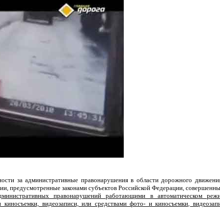
енности за административные правонарушения в области дорожного движени
ии, предусмотренные законами субъектов Российской Федерации, совершенны
дминистративных правонарушений работающими в автоматическом реж
киносъемки, видеозаписи, или средствами фото- и киносъемки, видеозап