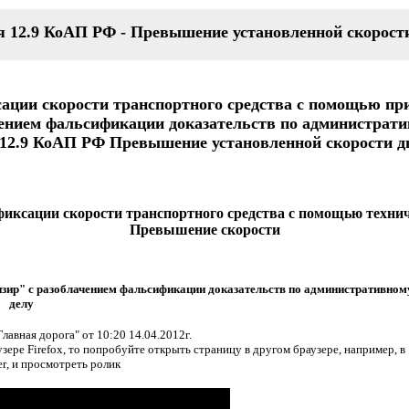
я 12.9 КоАП РФ - Превышение установленной скорост
сации скорости транспортного средства с помощью пр
чением фальсификации доказательств по администрати
12.9 КоАП РФ Превышение установленной скорости 
фиксации скорости транспортного средства с помощью технич
Превышение скорости
изир" с разоблачением фальсификации доказательств по административном
делу
авная дорога" от 10:20 14.04.2012г.
узере
Firefox
, то попробуйте открыть страницу в другом браузере, например, в
er
, и просмотреть ролик