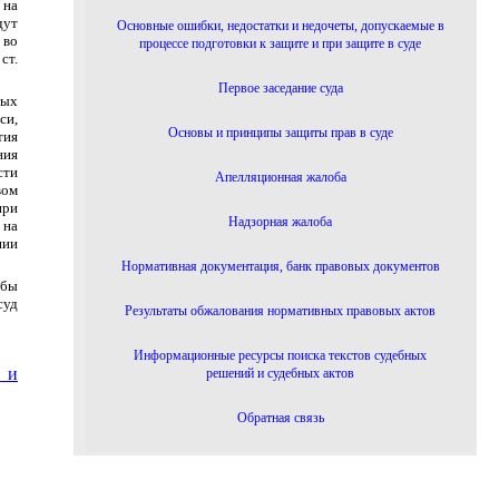
 на
дут
Основные ошибки, недостатки и недочеты, допускаемые в
 во
процессе подготовки к защите и при защите в суде
ст.
Первое заседание суда
ных
си,
Основы и принципы защиты прав в суде
тия
ния
сти
Апелляционная жалоба
вом
при
Надзорная жалоба
 на
нии
Нормативная документация, банк правовых документов
обы
суд
Результаты обжалования нормативных правовых актов
Информационные ресурсы поиска текстов судебных
 и
решений и судебных актов
Обратная связь