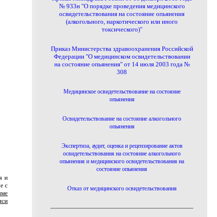
№ 933н "О порядке проведения медицинского
освидетельствования на состояние опьянения
(алкогольного, наркотического или иного
токсического)"
Приказ Министерства здравоохранения Российской
Федерации "О медицинском освидетельствовании
на состояние опьянения" от 14 июля 2003 года №
308
Медицинское освидетельствование на состояние
опьянения
Освидетельствование на состояние алкогольного
опьянения
Экспертиза, аудит, оценка и рецензирование актов
освидетельствования на состояние алкогольного
опьянения и медицинского освидетельствования на
состояние опьянения
я и
е с
Отказ от медицинского освидетельствования
име
иси