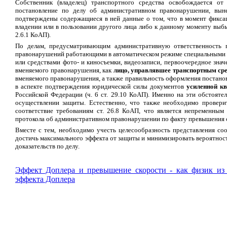
Собственник (владелец) транспортного средства освобождается от
постановление по делу об административном правонарушении, выне
подтверждены содержащиеся в ней данные о том, что в момент фикса
владении или в пользовании другого лица либо к данному моменту выбыл
2.6.1 КоАП).
По делам, предусматривающим административную ответственность 
правонарушений работающими в автоматическом режиме специальными т
или средствами фото- и киносъемки, видеозаписи, первоочередное зна
вменяемого правонарушения, как
лицо, управлявшее транспортным ср
вменяемого правонарушения, а также правильность оформления постановл
в аспекте подтверждения юридической силы документов
усиленной к
Российской Федерации (ч. 6 ст. 29.10 КоАП). Именно на эти обстояте
осуществлении защиты. Естественно, что также необходимо провери
соответствие требованиям ст. 26.8 КоАП, что является непременным
протокола об административном правонарушении по факту превышения 
Вместе с тем, необходимо учесть целесообразность представления со
достичь максимального эффекта от защиты и минимизировать вероятност
доказательств по делу.
Эффект Доплера и превышение скорости - как физик и
эффекта Доплера