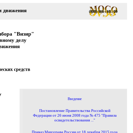
и движения
ибора "Визир"
вному делу
движения
еских средств
у
Введение
Постановление Правительства Российской
Федерации от 26 июня 2008 года № 475 "Правила
освидетельствования ..."
Приказ Минздрава России от 18 декабря 2015 года